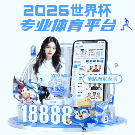
注册入口
完美体育网址
APP与网页版入
口｜畅享全球体育赛事与数据
服务
欢迎访问
完美体育网址
，提供全面覆盖足球、
篮球、电竞等项目的赛事资讯与数据内容， 支
持
APP下载
与
网页使用
，每日同步更新千场比
赛，聚焦热门体育内容， 助您轻松获取赛事动
态，掌握比赛节奏。