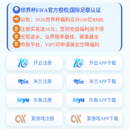
手机App
网页版
邹阳在选秀后成长蜕变的历程
与实力提升分析
2026-07-06 15:50
49 次阅读
首页
/
体育报道