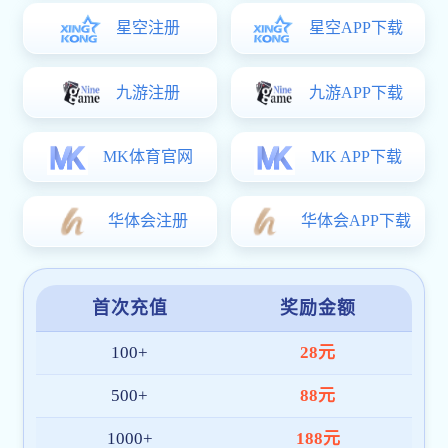
本文旨在深入分析邹阳在选秀后经历的成长蜕变历程
及其实力提升。通过对四个方面的探讨，我们将全面
了解邹阳如何从一名年轻选手逐步发展为备受瞩目的
篮球运动员。首先，我们将回顾邹阳的选秀背景及初
期挑战；其次，分析他在技术与战术上的不断进步；
接着，探讨心理素质和比赛经验的积累对他表现的重
要性；最后，评估外部支持力量对他职业生涯发展的
影响。整篇文章不仅揭示了邹阳个人努力的结果，也
展现了一个年轻运动员在高水平竞技环境中如何实现
自我突破和持续成长。