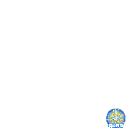
鼓励他追求梦想，这份情感纽带让他拥有源源不断前
行动力。
俱乐部则为其提供专业培训资源以及良好的竞技环
境，从体能师到技战术指导，每位工作人员都倾注心
血帮助其成长。此外，与其他优秀球员相处交流，也
让邹阳有机会汲取他们成功经验，加速自身技能掌握
过程。
社会各界对于年轻运动员培养愈加重视，各类赞助商
与媒体关注，也让他们有机会展示自我。正是在这种
良好氛围下，邹阳才能够迅速成长，实现蜕变。而这
种支持网络同样会继续伴随他的职业生涯，为其未来
发展保驾护航。