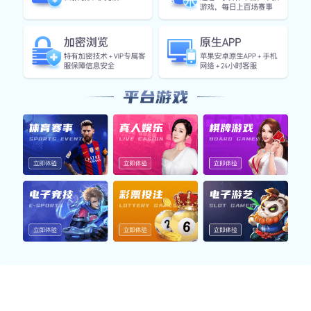
多样赛事服务
覆盖五大热门体育领域，完美体育网址 为您提供一站式观赛
与数据支持服务
体育赛事