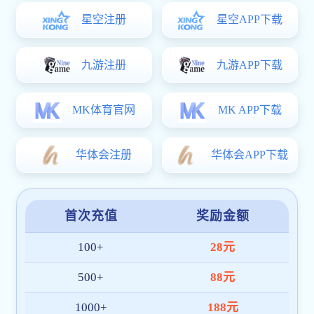
01. 初创定位
完美体育网址起源于对体育精神与数字技术的
热爱，早期平台聚焦于赛事数据与直播服务，
并率先实现多赛程同步与智能提醒功能，赢得
众多球迷的信任。