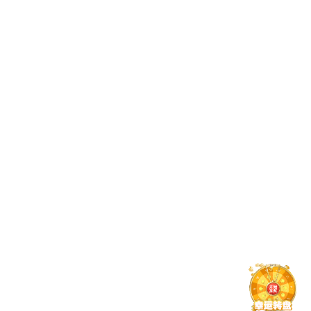
电竞直播
涵盖 LOL、CS:GO、DOTA2 等热门电竞赛事，提供高帧率
直播与赛事专题页，满足不同电竞观众需求。
内容专区
除赛事直播外，还提供赛后采访、球星特辑、战术分析等
多元内容，打造沉浸式体育服务平台。