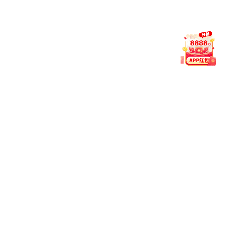
我们采用 256 位 SSL 加密、分布式服务器与多层防护策略，保
障用户信息在传输与存储过程中的安全。完美体育·完美官方网
站-完美online(中国) 始终将隐私保护作为平台核心。
05. 客服支持时间？
平台客服全年 24 小时在线，支持中文、英文与马来语多语言服
务。无论您遇到技术问题、账户疑问，或希望了解功能详情，我
们都将即时响应。
06. 观看直播是否收费？
平台提供免费赛事直播服务，部分高峰赛事可能需完成账号登录
方可观看。完美体育网址 致力于为广大体育爱好者打造一个公开
透明、便捷高效的观赛环境。