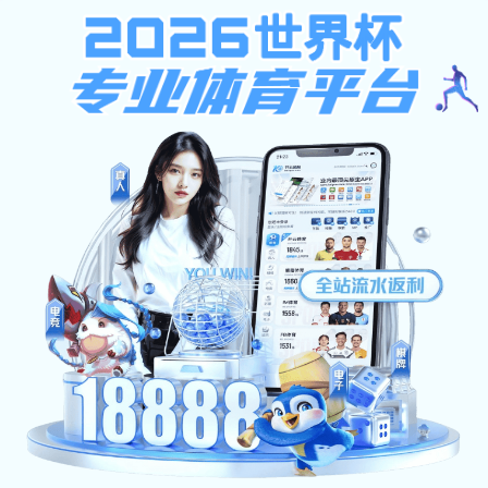
注册入口
完美体育网址
APP与网页版入
口｜畅享全球体育赛事与数据
服务
欢迎访问
完美体育网址
，提供全面覆盖足球、
篮球、电竞等项目的赛事资讯与数据内容， 支
持
APP下载
与
网页使用
，每日同步更新千场比
赛，聚焦热门体育内容， 助您轻松获取赛事动
态，掌握比赛节奏。