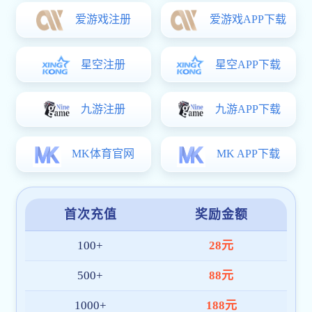
在足球界，教练对于球员的评价和定位往往会影响球
队的战术安排。近期，著名教练科曼对韦霍斯特的表
态引发了广泛关注，称其仍然是球队的重要角色，并
可以作为替补奇兵发挥作用。这一观点不仅反映了科
曼对韦霍斯特能力的认可，也突显出在激烈竞争中，
如何合理利用球员资源成为关键。本文将从四个方面
深入探讨这一主题：首先分析科曼对韦霍斯特的看法
及其原因；其次探讨韦霍斯特作为替补奇兵可能发挥
的作用；接着讨论他在团队中的重要性以及最后总结
这一观点对于球队整体战术布局的影响。