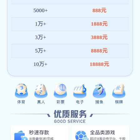
出极高的足球天赋。他在技术层面扎实，特别是在控
球和过人方面颇具亮点。托马斯出生于一个足球世
家，父亲是一名职业球员，这让他从小就接受了专业
训练，并对足球有着深厚的理解。
相较之下，马塞洛之子则继承了父亲卓越的运动基
因。他在皇马青训营内成长，受到优秀教练团队的指
导。在场上，他以速度见长，能够快速突破防线，同
时也展现出了良好的射门能力。这两位年轻选手都被
认为是未来西班牙足球的重要希望。
尽管两人的背景各异，但他们都有着相似的发展轨
迹，都在为争夺U17国家队的首发位置而努力。这样
的竞争无疑增加了比赛的观赏性，也让整个球队充满
活力。