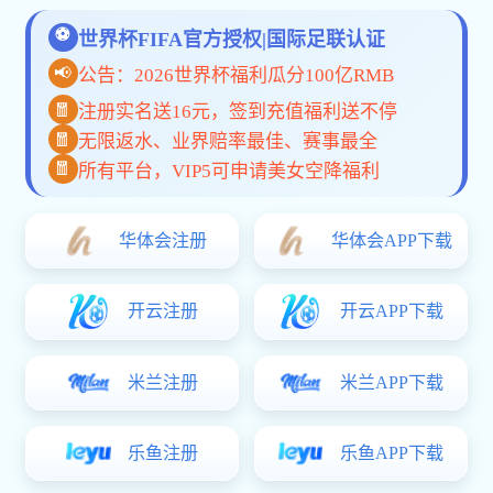
手机App
网页版
西班牙U17锋线争夺战巴萨小
将托马斯挑战马塞洛之子首发
地位
2026-07-05 18:03
59 次阅读
首页
/
体育报道