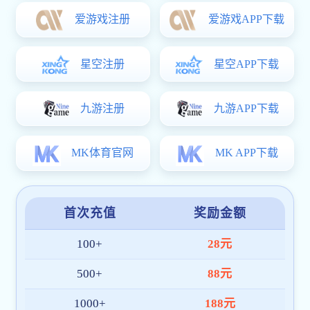
在当前的西班牙U17足球赛中，锋线球员之间的竞争
愈演愈烈，而巴萨小将托马斯和马塞洛之子的争夺战
则成为了焦点。两位年轻球员不仅具备出色的个人技
术与身体素质，还在各自俱乐部中展现了强大的潜
力。本文将从四个方面详细分析这场锋线争夺战，包
括两名球员的背景、比赛表现、战术适应性以及未来
发展趋势，深入探讨他们如何影响球队成绩，以及谁
更有可能最终赢得首发位置。
1、两位球员的背景
托马斯作为巴萨青训体系中的一颗新星，自小便展现