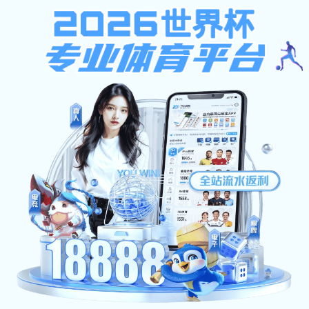
注册入口
完美体育网址
APP与网页版入
口｜畅享全球体育赛事与数据
服务
欢迎访问
完美体育网址
，提供全面覆盖足球、
篮球、电竞等项目的赛事资讯与数据内容， 支
持
APP下载
与
网页使用
，每日同步更新千场比
赛，聚焦热门体育内容， 助您轻松获取赛事动
态，掌握比赛节奏。