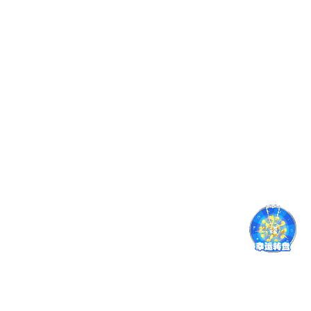
成长提供了良好的基础支持。
另一方面，对于马塞洛之子来说，他需要抓住每一次
上场机会，通过稳定的发挥来巩固自己在国家队的位
置。他所依赖的是其冲击力以及比赛中的积极表现。
如果能够保持这种状态，不排除未来加入皇马会成为
主力阵容的一部分，实现父亲未竟事业的新篇章。
总而言之，无论结果如何，这场锋线争夺战将推动两
名年轻球员不断超越自我，提高竞技水平，为西班牙
足球培养更多优秀人才。同时，这也给整个赛事增添
了不少看点，让人期待他们未来的发展历程。
总结：
经过深入分析，我们看到托马斯与马塞洛之子之间不