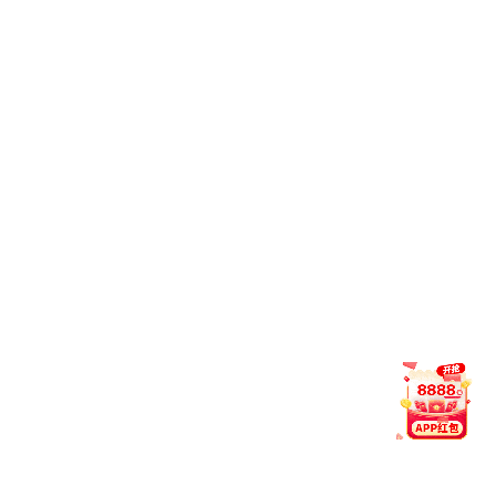
上一篇：
莱万未来去向引关注沙特与美国成…
下一篇：
哈登与韦德谁更具实力静雨解析两
延伸阅读