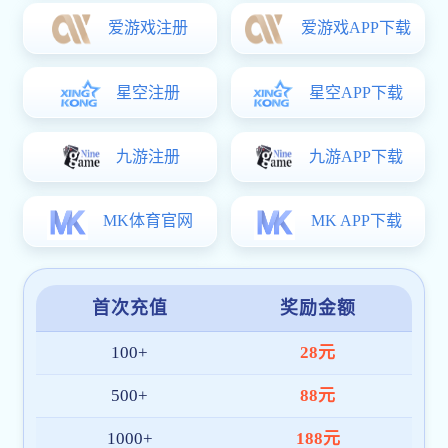
在最近的一场比赛中，意大利传奇球星皮耶罗对马德
里竞技（马竞）的主场氛围给予了高度评价，他认为
这种震撼的氛围极大地激励了球队的表现。此外，皮
耶罗还表示，尽管最终比分未能如愿，但马竞本应赢
得这场比赛。通过对比赛过程的深入分析，我们可以
从四个方面探讨这一主题，包括主场氛围的重要性、
马竞的战术执行、裁判因素的影响以及球队士气和凝
聚力。在这些方面中，皮耶罗不仅展现了他作为球员
的专业视角，也反映了他对于足球文化深刻理解。这
篇文章将详细阐述这些观点，带领读者更加全面地理