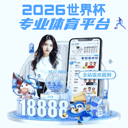
注册入口
完美体育网址
APP与网页版入
口｜畅享全球体育赛事与数据
服务
欢迎访问
完美体育网址
，提供全面覆盖足球、
篮球、电竞等项目的赛事资讯与数据内容， 支
持
APP下载
与
网页使用
，每日同步更新千场比
赛，聚焦热门体育内容， 助您轻松获取赛事动
态，掌握比赛节奏。