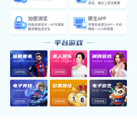
同时，顶级俱乐部对于老将球员有一定保留态度，这
使得像莱万这样的球员不得不思考其他地区的发展机
会。在这种情况下，沙特和美国成为了较为理想的选
择，它们不仅提供丰厚薪资，还能够让球员享受不同
于欧洲联赛的新挑战。
2、沙特联赛吸引大牌球员
近年来，沙特阿拉伯通过大量投资，引进了一批世界
级球员，使得该国足球联赛迅速崛起。诸如克里斯蒂
亚诺·罗纳尔多等明星球员纷纷加盟，让沙特联赛在国
际舞台上占据了一席之地。对于莱万来说，这样的平
台显然是一个不可忽视的新机遇。
沙特联赛不仅提供高额薪资待遇，还有丰富的发展潜
力。尽管目前还未达到五大联赛水平，但随着资金不