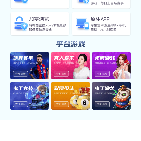
2、与俱乐部深厚情感
巴萨与梅西之间有着无法割舍的深厚情感。从青训营
开始，他便在这里成长为一名顶级球员。每当提起巴
萨，人们总会联想到那个身披10号战袍，在诺坎普草
坪上驰骋的小个子。这种情感连接成为两者不可分割
的一部分。
随着时间推移，双方建立起了强大的信任关系。巴萨
支持并培养了梅西，而他也用自己的表现回报俱乐
部，为其赢得荣誉。在许多关键时刻，正是他的精彩
发挥让球队化险为夷，这种默契使他们共同缔造了一
段辉煌历史。
即使离开了巴萨，但他心中的那份归属感依然存在。
此次获奖后，巴萨官方表态祝贺，更是体现出双方之