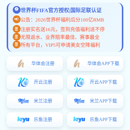
手机App
网页版
巴萨官方祝贺梅西获奖称赞其
职业生涯成就非凡
2026-07-09 16:15
0 次阅读
首页
/
体育报道