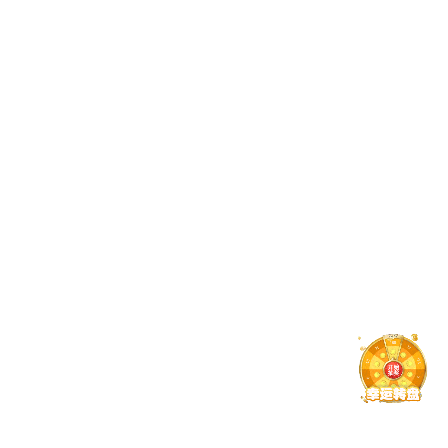
赛。在社交媒体上，他拥有数千万粉丝，每一次动态
都能引发热议，其号召力可见一斑。
总之，无论是在体育领域还是社会层面，如今已无法
忽视这个名字背后的力量与价值。在这样的背景下，
此次巴萨官方祝贺再一次突显出他在足球史上的重要
性，以及他所代表的不仅仅是一名运动员，更是一种
文化符号。
总结：
综上所述，“巴萨官方祝贺梅西获奖称赞其职业生涯成
就非凡”这一消息引发广泛关注，不仅因为它突显了一
位传奇球员的不朽荣光，更因为它承载着深厚的人文
关怀与历史延续。从个人成就到与俱乐部间紧密相
连，再到对年轻一代激励和全球范围内产生巨大影