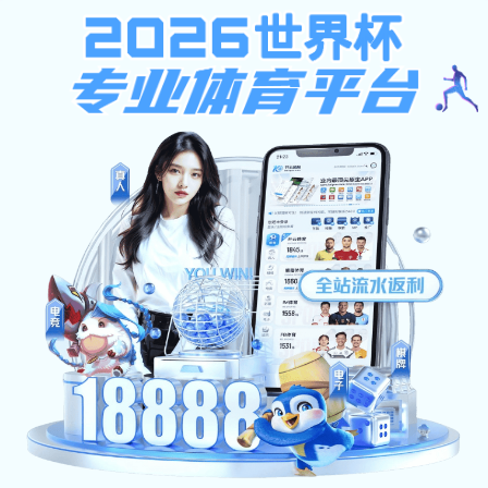
注册入口
完美体育网址
APP与网页版入
口｜畅享全球体育赛事与数据
服务
欢迎访问
完美体育网址
，提供全面覆盖足球、
篮球、电竞等项目的赛事资讯与数据内容， 支
持
APP下载
与
网页使用
，每日同步更新千场比
赛，聚焦热门体育内容， 助您轻松获取赛事动
态，掌握比赛节奏。