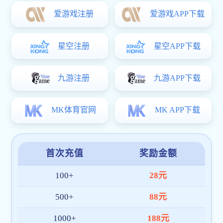
在足球的世界中，梅西无疑是一个传奇般的人物。巴
萨作为他的故乡俱乐部，近日以官方名义对梅西获奖
表示祝贺，并称赞其职业生涯成就非凡。这一声明不
仅展示了巴萨对梅西的认可与尊重，也反映出梅西在
全球足球界的地位和影响力。本文将从四个方面深入
探讨巴萨官方祝贺梅西的意义，包括梅西个人成就、
与俱乐部的深厚情感、对未来年轻球员的启示以及梅
西在全球范围内的影响力，全面解析这一事件所蕴含
的重要信息。
1、梅西个人成就